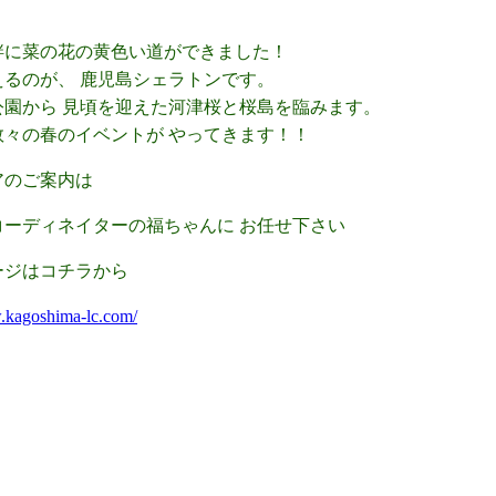
畔に菜の花の黄色い道ができました！
えるのが、 鹿児島シェラトンです。
公園から 見頃を迎えた河津桜と桜島を臨みます。
数々の春のイベントが やってきます！！
アのご案内は
コーディネイターの福ちゃんに お任せ下さい
ージはコチラから
.kagoshima-lc.com/